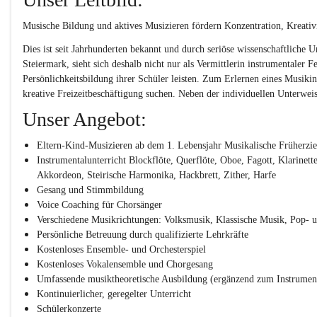
Musische Bildung und aktives Musizieren fördern Konzentration, Kreativitä
Dies ist seit Jahrhunderten bekannt und durch seriöse wissenschaftliche U
Steiermark, sieht sich deshalb nicht nur als Vermittlerin instrumentaler 
Persönlichkeitsbildung ihrer Schüler leisten. Zum Erlernen eines Musiki
kreative Freizeitbeschäftigung suchen. Neben der individuellen Unterwe
Unser Angebot:
Eltern-Kind-Musizieren ab dem 1. Lebensjahr Musikalische Früherzie
Instrumentalunterricht Blockflöte, Querflöte, Oboe, Fagott, Klarinett
Akkordeon, Steirische Harmonika, Hackbrett, Zither, Harfe
Gesang und Stimmbildung
Voice Coaching für Chorsänger
Verschiedene Musikrichtungen: Volksmusik, Klassische Musik, Pop- u
Persönliche Betreuung durch qualifizierte Lehrkräfte
Kostenloses Ensemble- und Orchesterspiel
Kostenloses Vokalensemble und Chorgesang
Umfassende musiktheoretische Ausbildung (ergänzend zum Instrument
Kontinuierlicher, geregelter Unterricht
Schülerkonzerte