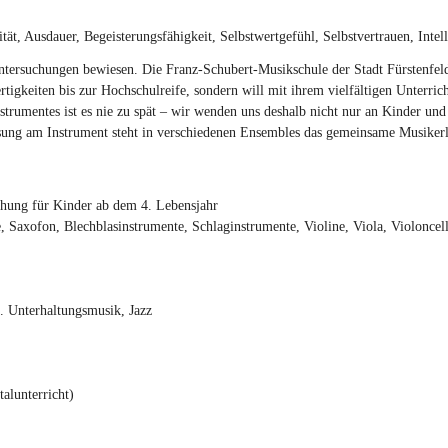
t, Ausdauer, Begeisterungsfähigkeit, Selbstwertgefühl, Selbstvertrauen, Intell
ntersuchungen bewiesen. Die Franz-Schubert-Musikschule der Stadt Fürstenfeld,
Fertigkeiten bis zur Hochschulreife, sondern will mit ihrem vielfältigen Unterr
nstrumentes ist es nie zu spät – wir wenden uns deshalb nicht nur an Kinder un
isung am Instrument steht in verschiedenen Ensembles das gemeinsame Musiker
hung für Kinder ab dem 4. Lebensjahr
e, Saxofon, Blechblasinstrumente, Schlaginstrumente, Violine, Viola, Violoncell
. Unterhaltungsmusik, Jazz
alunterricht)