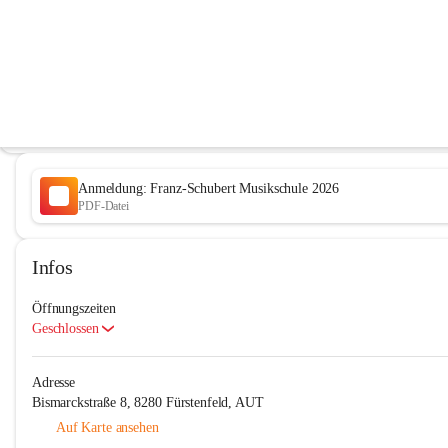
Franz-Schubert Musikschule
@stadtische-franz-schubert-musikschule
Musikschule
In CITIES öffnen
Anmeldung: Franz-Schubert Musikschule 2026
PDF-Datei
Infos
Öffnungszeiten
Geschlossen
Adresse
Bismarckstraße 8, 8280 Fürstenfeld, AUT
Auf Karte ansehen