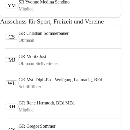
SR Yvonne Medina Sandino
YM
Mitglied
Ausschuss für Sport, Freizeit und Vereine
GR Christian Sommerbauer
CS
Obmann
GR Moritz Jost
MJ
Obmann Stellvertreter
GR Mst. Dipl.-Päd. Wolfgang Lattmanig, BEd
WL
Schriftführer
GR Rene Harmtodt, BEd MEd
RH
Mitglied
GR Gregor Sommer
GS