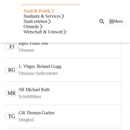
Auf dieser Seite
Stadt & Politik
Fachausschüsse
Stadtamt & Services
Stadt erleben
Menü
Ortsteile
Ausschuss für Finanzen, Recht und Wirtschaft
Wirtschaft & Umwelt
Bgm. Franz Jost
FJ
Obmann
1. Vbgm. Roland Gogg
RG
Obmann Stellvertreter
SR Michael Rath
MR
Schriftführer
GR Thomas Garber
TG
Mitglied