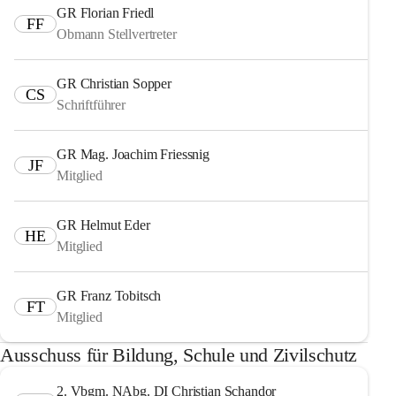
GR Florian Friedl
FF
Obmann Stellvertreter
GR Christian Sopper
CS
Schriftführer
GR Mag. Joachim Friessnig
JF
Mitglied
GR Helmut Eder
HE
Mitglied
GR Franz Tobitsch
FT
Mitglied
Ausschuss für Bildung, Schule und Zivilschutz
2. Vbgm. NAbg. DI Christian Schandor