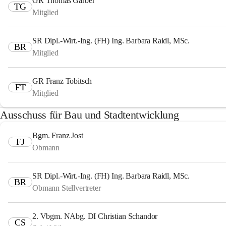
GR Thomas Garber
TG
Mitglied
SR Dipl.-Wirt.-Ing. (FH) Ing. Barbara Raidl, MSc.
BR
Mitglied
GR Franz Tobitsch
FT
Mitglied
Ausschuss für Bau und Stadtentwicklung
Bgm. Franz Jost
FJ
Obmann
SR Dipl.-Wirt.-Ing. (FH) Ing. Barbara Raidl, MSc.
BR
Obmann Stellvertreter
2. Vbgm. NAbg. DI Christian Schandor
CS