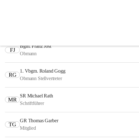
Fachausschüsse
Ausschuss für Finanzen, Recht und Wirtschaft
Bgm. Franz Jost
FJ
Obmann
1. Vbgm. Roland Gogg
RG
Obmann Stellvertreter
SR Michael Rath
MR
Schriftführer
GR Thomas Garber
TG
Mitglied