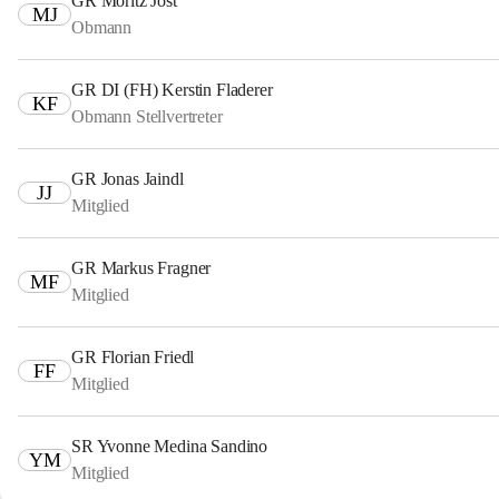
GR Moritz Jost
MJ
Obmann
GR DI (FH) Kerstin Fladerer
KF
Obmann Stellvertreter
GR Jonas Jaindl
JJ
Mitglied
GR Markus Fragner
MF
Mitglied
GR Florian Friedl
FF
Mitglied
SR Yvonne Medina Sandino
YM
Mitglied