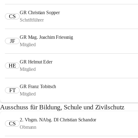
GR Christian Sopper
CS
Schriftführer
GR Mag. Joachim Friessnig
JF
Mitglied
GR Helmut Eder
HE
Mitglied
GR Franz Tobitsch
FT
Mitglied
Ausschuss für Bildung, Schule und Zivilschutz
2. Vbgm. NAbg. DI Christian Schandor
CS
Obmann