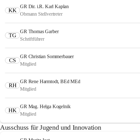
GR Dir. i.R. Karl Kaplan
KK
Obmann Stellvertreter
GR Thomas Garber
TG
Schriftführer
GR Christian Sommerbauer
CS
Mitglied
GR Rene Harmtodt, BEd MEd
RH
Mitglied
GR Mag. Helga Kogelnik
HK
Mitglied
Ausschuss für Jugend und Innovation