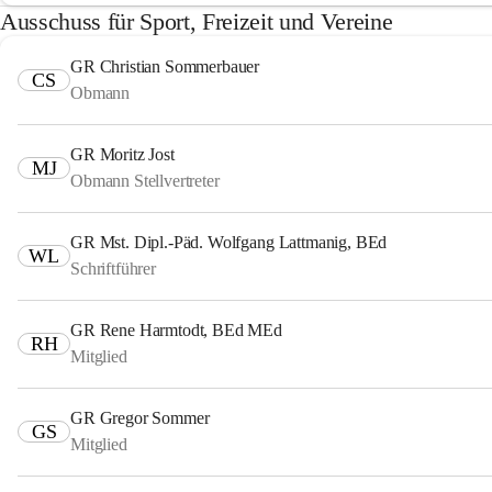
Ausschuss für Sport, Freizeit und Vereine
GR Christian Sommerbauer
CS
Obmann
GR Moritz Jost
MJ
Obmann Stellvertreter
GR Mst. Dipl.-Päd. Wolfgang Lattmanig, BEd
WL
Schriftführer
GR Rene Harmtodt, BEd MEd
RH
Mitglied
GR Gregor Sommer
GS
Mitglied