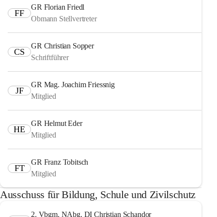
GR Florian Friedl
FF
Obmann Stellvertreter
GR Christian Sopper
CS
Schriftführer
GR Mag. Joachim Friessnig
JF
Mitglied
GR Helmut Eder
HE
Mitglied
GR Franz Tobitsch
FT
Mitglied
Ausschuss für Bildung, Schule und Zivilschutz
2. Vbgm. NAbg. DI Christian Schandor