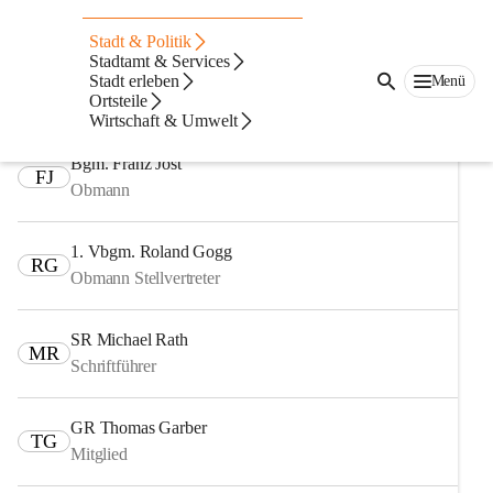
Auf dieser Seite
Stadt & Politik
Fachausschüsse
Stadtamt & Services
Stadt erleben
Menü
Ortsteile
Ausschuss für Finanzen, Recht und Wirtschaft
Wirtschaft & Umwelt
Bgm. Franz Jost
FJ
Obmann
1. Vbgm. Roland Gogg
RG
Obmann Stellvertreter
SR Michael Rath
MR
Schriftführer
GR Thomas Garber
TG
Mitglied