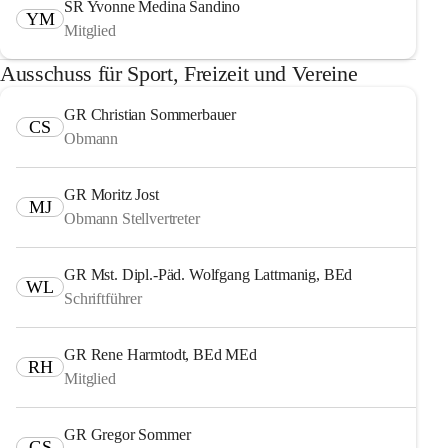
SR Yvonne Medina Sandino
YM
Mitglied
Ausschuss für Sport, Freizeit und Vereine
GR Christian Sommerbauer
CS
Obmann
GR Moritz Jost
MJ
Obmann Stellvertreter
GR Mst. Dipl.-Päd. Wolfgang Lattmanig, BEd
WL
Schriftführer
GR Rene Harmtodt, BEd MEd
RH
Mitglied
GR Gregor Sommer
GS