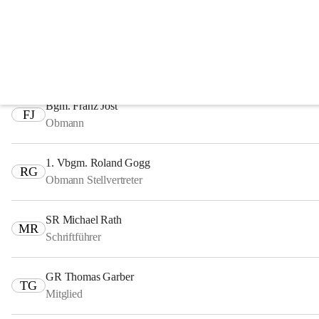
Fachausschüsse
Ausschuss für Finanzen, Recht und Wirtschaft
Bgm. Franz Jost
FJ
Obmann
1. Vbgm. Roland Gogg
RG
Obmann Stellvertreter
SR Michael Rath
MR
Schriftführer
GR Thomas Garber
TG
Mitglied