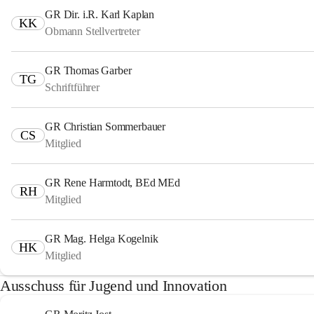
GR Dir. i.R. Karl Kaplan
KK
Obmann Stellvertreter
GR Thomas Garber
TG
Schriftführer
GR Christian Sommerbauer
CS
Mitglied
GR Rene Harmtodt, BEd MEd
RH
Mitglied
GR Mag. Helga Kogelnik
HK
Mitglied
Ausschuss für Jugend und Innovation