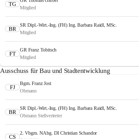
GR Thomas Garber
TG
Mitglied
SR Dipl.-Wirt.-Ing. (FH) Ing. Barbara Raidl, MSc.
BR
Mitglied
GR Franz Tobitsch
FT
Mitglied
Ausschuss für Bau und Stadtentwicklung
Bgm. Franz Jost
FJ
Obmann
SR Dipl.-Wirt.-Ing. (FH) Ing. Barbara Raidl, MSc.
BR
Obmann Stellvertreter
2. Vbgm. NAbg. DI Christian Schandor
CS