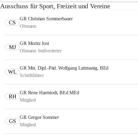
Ausschuss für Sport, Freizeit und Vereine
GR Christian Sommerbauer
CS
Obmann
GR Moritz Jost
MJ
Obmann Stellvertreter
GR Mst. Dipl.-Päd. Wolfgang Lattmanig, BEd
WL
Schriftführer
GR Rene Harmtodt, BEd MEd
RH
Mitglied
GR Gregor Sommer
GS
Mitglied