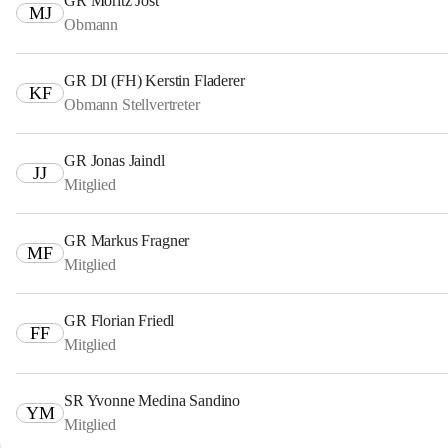
GR Moritz Jost
MJ
Obmann
GR DI (FH) Kerstin Fladerer
KF
Obmann Stellvertreter
GR Jonas Jaindl
JJ
Mitglied
GR Markus Fragner
MF
Mitglied
GR Florian Friedl
FF
Mitglied
SR Yvonne Medina Sandino
YM
Mitglied