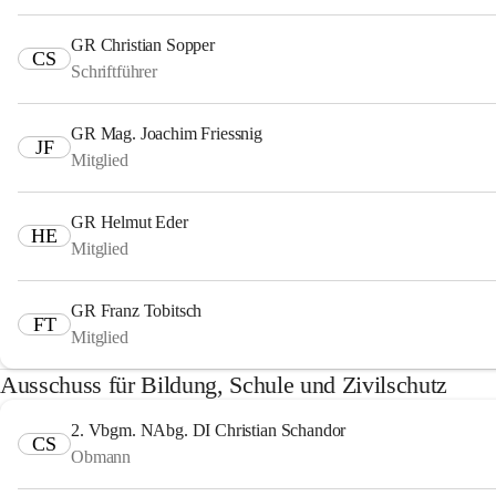
GR Christian Sopper
CS
Schriftführer
GR Mag. Joachim Friessnig
JF
Mitglied
GR Helmut Eder
HE
Mitglied
GR Franz Tobitsch
FT
Mitglied
Ausschuss für Bildung, Schule und Zivilschutz
2. Vbgm. NAbg. DI Christian Schandor
CS
Obmann