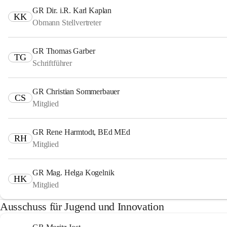
GR Dir. i.R. Karl Kaplan
KK
Obmann Stellvertreter
GR Thomas Garber
TG
Schriftführer
GR Christian Sommerbauer
CS
Mitglied
GR Rene Harmtodt, BEd MEd
RH
Mitglied
GR Mag. Helga Kogelnik
HK
Mitglied
Ausschuss für Jugend und Innovation