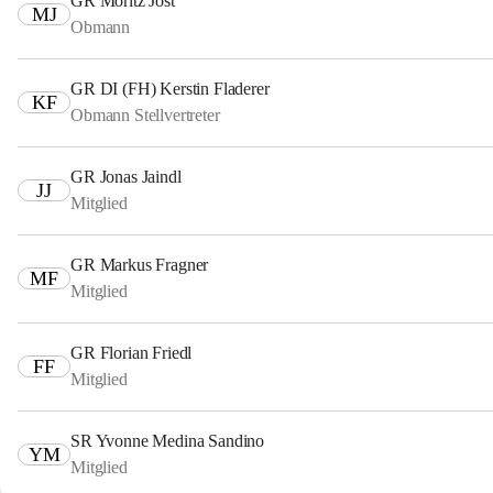
GR Moritz Jost
MJ
Obmann
GR DI (FH) Kerstin Fladerer
KF
Obmann Stellvertreter
GR Jonas Jaindl
JJ
Mitglied
GR Markus Fragner
MF
Mitglied
GR Florian Friedl
FF
Mitglied
SR Yvonne Medina Sandino
YM
Mitglied