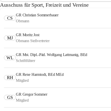
Ausschuss für Sport, Freizeit und Vereine
GR Christian Sommerbauer
CS
Obmann
GR Moritz Jost
MJ
Obmann Stellvertreter
GR Mst. Dipl.-Päd. Wolfgang Lattmanig, BEd
WL
Schriftführer
GR Rene Harmtodt, BEd MEd
RH
Mitglied
GR Gregor Sommer
GS
Mitglied