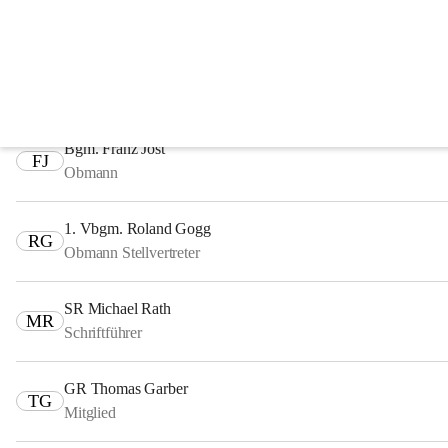
Fachausschüsse
Ausschuss für Finanzen, Recht und Wirtschaft
Bgm. Franz Jost
FJ
Obmann
1. Vbgm. Roland Gogg
RG
Obmann Stellvertreter
SR Michael Rath
MR
Schriftführer
GR Thomas Garber
TG
Mitglied