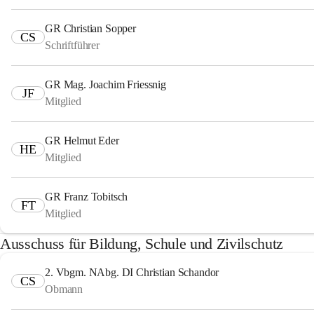
GR Christian Sopper
CS
Schriftführer
GR Mag. Joachim Friessnig
JF
Mitglied
GR Helmut Eder
HE
Mitglied
GR Franz Tobitsch
FT
Mitglied
Ausschuss für Bildung, Schule und Zivilschutz
2. Vbgm. NAbg. DI Christian Schandor
CS
Obmann