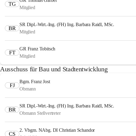
GR Thomas Garber
TG
Mitglied
SR Dipl.-Wirt.-Ing. (FH) Ing. Barbara Raidl, MSc.
BR
Mitglied
GR Franz Tobitsch
FT
Mitglied
Ausschuss für Bau und Stadtentwicklung
Bgm. Franz Jost
FJ
Obmann
SR Dipl.-Wirt.-Ing. (FH) Ing. Barbara Raidl, MSc.
BR
Obmann Stellvertreter
2. Vbgm. NAbg. DI Christian Schandor
CS