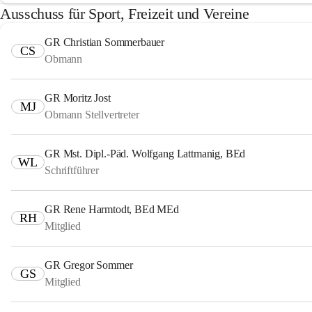
Ausschuss für Sport, Freizeit und Vereine
GR Christian Sommerbauer
CS
Obmann
GR Moritz Jost
MJ
Obmann Stellvertreter
GR Mst. Dipl.-Päd. Wolfgang Lattmanig, BEd
WL
Schriftführer
GR Rene Harmtodt, BEd MEd
RH
Mitglied
GR Gregor Sommer
GS
Mitglied