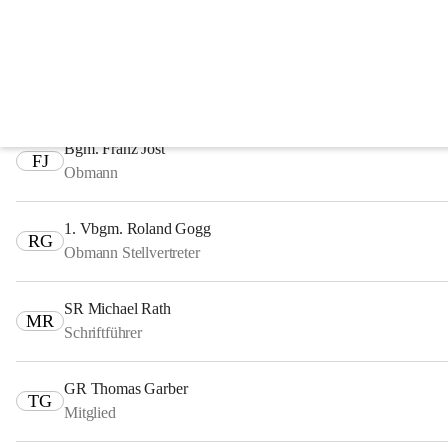
Fachausschüsse
Ausschuss für Finanzen, Recht und Wirtschaft
Bgm. Franz Jost
FJ
Obmann
1. Vbgm. Roland Gogg
RG
Obmann Stellvertreter
SR Michael Rath
MR
Schriftführer
GR Thomas Garber
TG
Mitglied