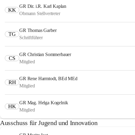
GR Dir. i.R. Karl Kaplan
KK
Obmann Stellvertreter
GR Thomas Garber
TG
Schriftführer
GR Christian Sommerbauer
CS
Mitglied
GR Rene Harmtodt, BEd MEd
RH
Mitglied
GR Mag. Helga Kogelnik
HK
Mitglied
Ausschuss für Jugend und Innovation