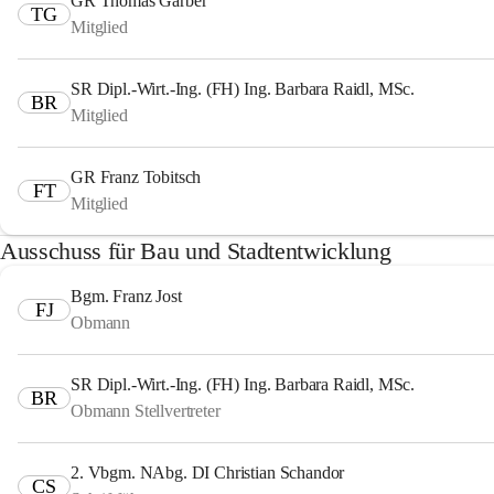
GR Thomas Garber
TG
Mitglied
SR Dipl.-Wirt.-Ing. (FH) Ing. Barbara Raidl, MSc.
BR
Mitglied
GR Franz Tobitsch
FT
Mitglied
Ausschuss für Bau und Stadtentwicklung
Bgm. Franz Jost
FJ
Obmann
SR Dipl.-Wirt.-Ing. (FH) Ing. Barbara Raidl, MSc.
BR
Obmann Stellvertreter
2. Vbgm. NAbg. DI Christian Schandor
CS