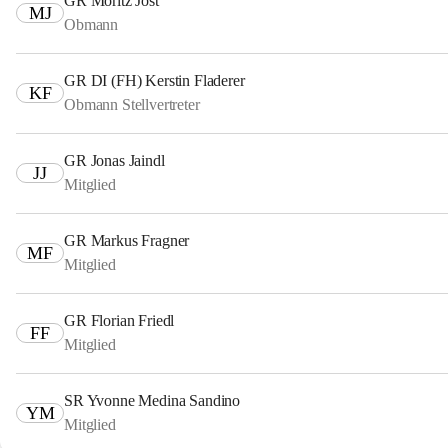
GR Moritz Jost
MJ
Obmann
GR DI (FH) Kerstin Fladerer
KF
Obmann Stellvertreter
GR Jonas Jaindl
JJ
Mitglied
GR Markus Fragner
MF
Mitglied
GR Florian Friedl
FF
Mitglied
SR Yvonne Medina Sandino
YM
Mitglied