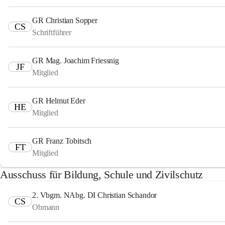
GR Christian Sopper
CS
Schriftführer
GR Mag. Joachim Friessnig
JF
Mitglied
GR Helmut Eder
HE
Mitglied
GR Franz Tobitsch
FT
Mitglied
Ausschuss für Bildung, Schule und Zivilschutz
2. Vbgm. NAbg. DI Christian Schandor
CS
Obmann