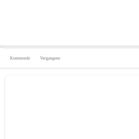
Städtischer Kindergarten Fürstenfeld
@stadtischer-kindergarten-furstenfeld-ii-sonnenhaus
Kindergarten
In CITIES öffnen
Kommende
Vergangene