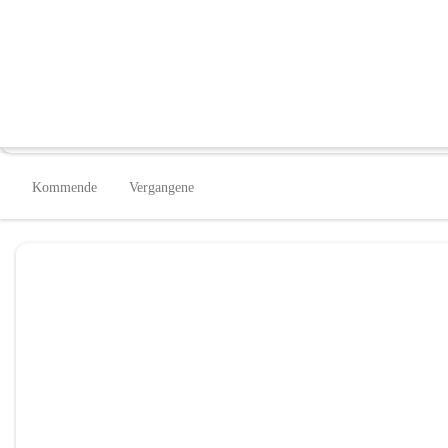
Stadtbücherei Fürstenfeld
@stadtbucherei-furstenfeld
Bibliothek
In CITIES öffnen
Kommende
Vergangene