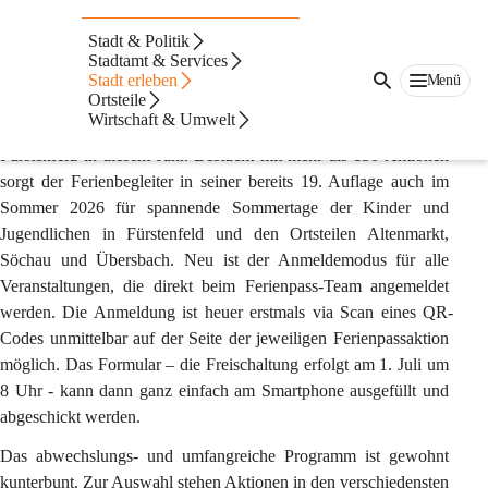
Ferienpass
Stadt & Politik
Ferienpass 2026
Stadtamt & Services
Stadt erleben
Menü
Fürstenfelder Ferienpass 2026: Der Sommerspaß geht wieder los!
Ortsteile
Wirtschaft & Umwelt
Exakt 130 Seiten stark ist der Ferienpass der Stadtgemeinde 
Fürstenfeld in diesem Jahr. Bestückt mit mehr als 150 Aktionen 
sorgt der Ferienbegleiter in seiner bereits 19. Auflage auch im 
Sommer 2026 für spannende Sommertage der Kinder und 
Jugendlichen in Fürstenfeld und den Ortsteilen Altenmarkt, 
Söchau und Übersbach. Neu ist der Anmeldemodus für alle 
Veranstaltungen, die direkt beim Ferienpass-Team angemeldet 
werden. Die Anmeldung ist heuer erstmals via Scan eines QR-
Codes unmittelbar auf der Seite der jeweiligen Ferienpassaktion 
möglich. Das Formular – die Freischaltung erfolgt am 1. Juli um 
8 Uhr - kann dann ganz einfach am Smartphone ausgefüllt und 
abgeschickt werden.
Das abwechslungs- und umfangreiche Programm ist gewohnt 
kunterbunt. Zur Auswahl stehen Aktionen in den verschiedensten 