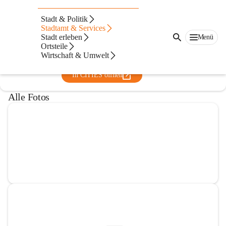
Städtischer Kindergarten
Stadt & Politik
Fürstenfeld IV Abenteuerhaus
Stadtamt & Services
Stadt erleben
Menü
@stadtischer-kindergarten-furstenfeld-iv-abenteuerhaus
Ortsteile
Kindergarten
Wirtschaft & Umwelt
In CITIES öffnen
Alle Fotos