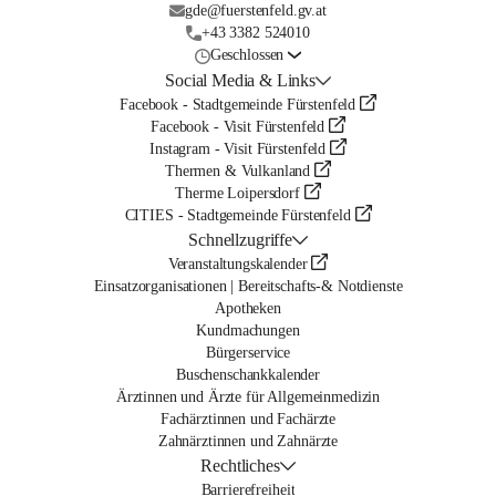
gde@fuerstenfeld.gv.at
+43 3382 524010
Geschlossen
Social Media & Links
Facebook - Stadtgemeinde Fürstenfeld
Facebook - Visit Fürstenfeld
Instagram - Visit Fürstenfeld
Thermen & Vulkanland
Therme Loipersdorf
CITIES - Stadtgemeinde Fürstenfeld
Schnellzugriffe
Veranstaltungskalender
Einsatzorganisationen | Bereitschafts-& Notdienste
Apotheken
Kundmachungen
Bürgerservice
Buschenschankkalender
Ärztinnen und Ärzte für Allgemeinmedizin
Fachärztinnen und Fachärzte
Zahnärztinnen und Zahnärzte
Rechtliches
Barrierefreiheit