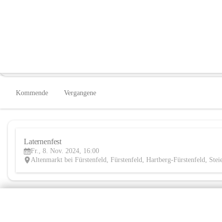
Kindergarten Altenmarkt bei Fürstenf
@kindergarten-altenmarkt-bei-furstenfeld
Kindergarten
In CITIES öffnen
Kommende
Vergangene
Laternenfest
Fr., 8. Nov. 2024, 16:00
Altenmarkt bei Fürstenfeld, Fürstenfeld, Hartberg-Fürstenfeld, St