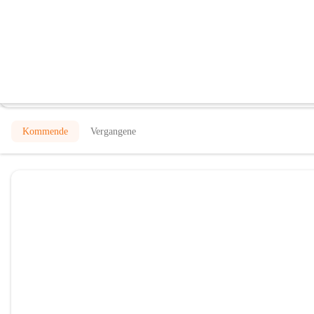
Kindergarten Altenmarkt bei Fürstenf
@kindergarten-altenmarkt-bei-furstenfeld
Kindergarten
In CITIES öffnen
Kommende
Vergangene