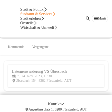
Volksschule Übersbach
Stadt & Politik
Stadtamt & Services
@volksschule-ubersbach
Stadt erleben
Menü
Volksschule
Ortsteile
Wirtschaft & Umwelt
In CITIES öffnen
Kommende
Vergangene
Laternenwanderung VS Übersbach
24
Fr., 24. Nov. 2023, 15:30
NOV
Übersbach 154, 8362 Fürstenfeld, AUT
Kontakt
Augustinerplatz 1, 8280 Fürstenfeld, AUT