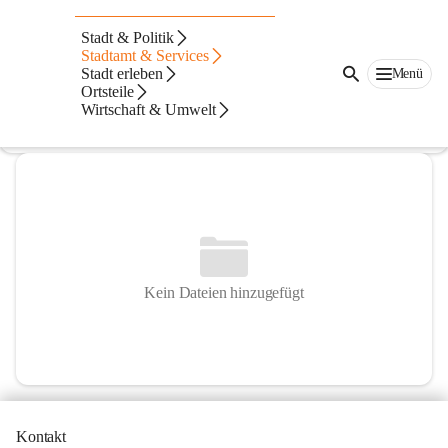
Volksschule Übersbach
Stadt & Politik
Stadtamt & Services
@volksschule-ubersbach
Stadt erleben
Menü
Volksschule
Ortsteile
Wirtschaft & Umwelt
In CITIES öffnen
Kein Dateien hinzugefügt
Kontakt