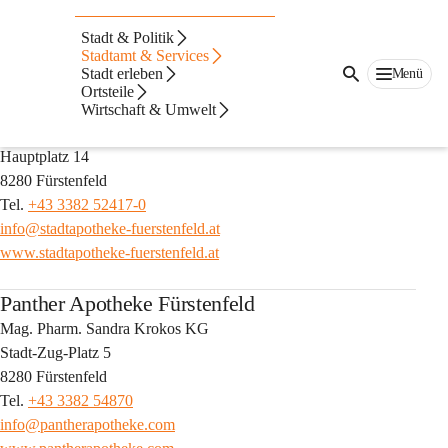
Auf dieser Seite
Stadt & Politik
Apotheken
Stadtamt & Services
Stadt erleben
Menü
Ortsteile
Stadtapotheke Fürstenfeld
Wirtschaft & Umwelt
Mag. pharm. Martina Jonser KG
Hauptplatz 14
8280 Fürstenfeld
Tel. 
+43 3382 52417-0
info@stadtapotheke-fuerstenfeld.at
www.stadtapotheke-fuerstenfeld.at
Panther Apotheke Fürstenfeld
Mag. Pharm. Sandra Krokos KG
Stadt-Zug-Platz 5
8280 Fürstenfeld
Tel. 
+43 3382 54870
info@pantherapotheke.com