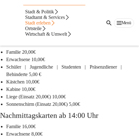
Auf dieser Seite
Stadt & Politik
Freibad Preise
Stadtamt & Services
Stadt erleben
Menü
Ortsteile
Tageseintritte & Saisonkarten
Wirtschaft & Umwelt
Tageseintritt im Freibad Fürstenfeld
Familie
 20,00€
Erwachsene
 10,00€
Schüler | Jugendliche | Studenten | Präsenzdiener | 
Behinderte
 5,00 €
Kästchen
 10,00€
Kabine
 10,00€
Liege
 (Einsatz 20,00€) 10,00€
Sonnenschirm
 (Einsatz 20,00€) 5,00€
Nachmittagskarten ab 14:00 Uhr
Familie
 16,00€
Erwachsene
 8,00€