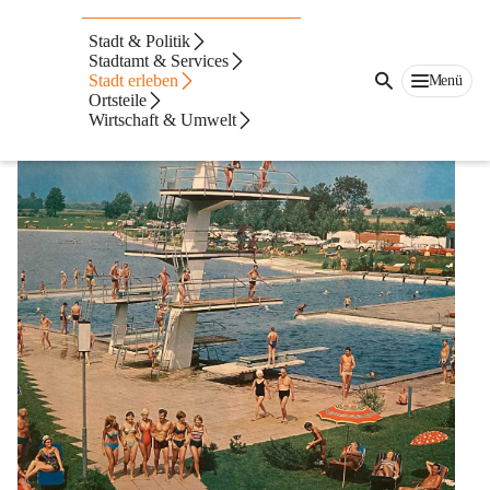
Freibad Geschichte
Stadt & Politik
Aus den Anfangstagen des Freibades
Stadtamt & Services
Stadt erleben
Menü
Ortsteile
Wirtschaft & Umwelt