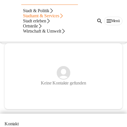
Franz-Schubert Musikschule
Stadt & Politik
Stadtamt & Services
@stadtische-franz-schubert-musikschule
Stadt erleben
Menü
Musikschule
Ortsteile
Wirtschaft & Umwelt
In CITIES öffnen
Keine Kontakte gefunden
Kontakt