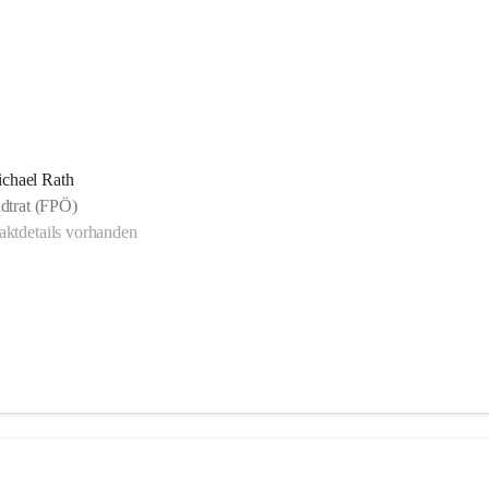
chael Rath
adtrat (FPÖ)
ktdetails vorhanden