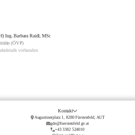
FH) Ing. Barbara Raidl, MSc
trätin (ÖVP)
ktdetails vorhanden
Kontakt
Augustinerplatz 1, 8280 Fürstenfeld, AUT
gde@fuerstenfeld.gv.at
+43 3382 524010