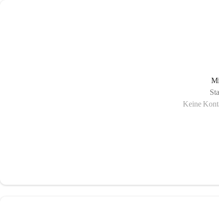
Mi
St
Keine Konta