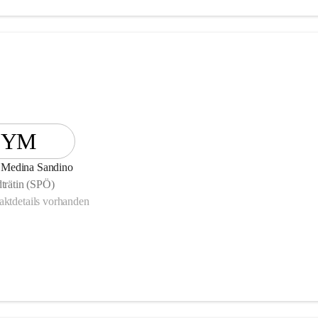
YM
 Medina Sandino
dträtin (SPÖ)
ktdetails vorhanden