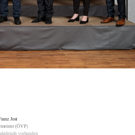
Franz Jost
rmeister (ÖVP)
ktdetails vorhanden