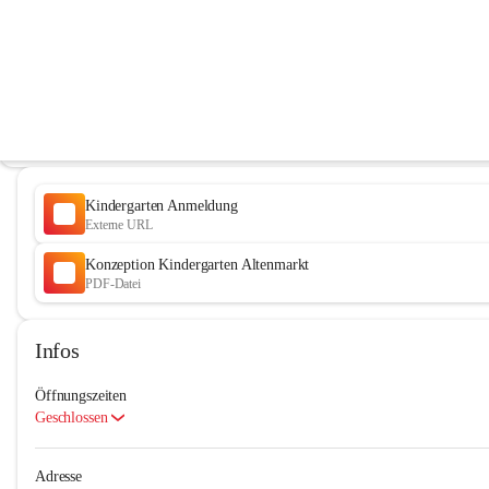
Kindergarten Altenmarkt bei Fürstenf
@kindergarten-altenmarkt-bei-furstenfeld
Kindergarten
In CITIES öffnen
Kindergarten Anmeldung
Externe URL
Konzeption Kindergarten Altenmarkt
PDF-Datei
Infos
Öffnungszeiten
Geschlossen
Adresse