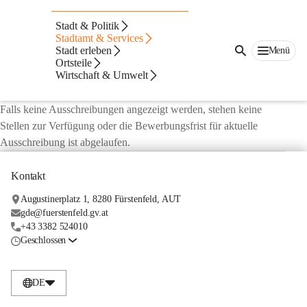
Stellenausschreibunge
Stadt & Politik
n
Stadtamt & Services
Stadt erleben
Menü
Ortsteile
Hier finden Sie aktuelle Stellenausschreibungen der 
Wirtschaft & Umwelt
Stadtgemeinde Fürstenfeld.
Falls keine Ausschreibungen angezeigt werden, stehen keine 
Stellen zur Verfügung oder die Bewerbungsfrist für aktuelle 
Ausschreibung ist abgelaufen.
Kontakt
Augustinerplatz 1, 8280 Fürstenfeld, AUT
gde@fuerstenfeld.gv.at
+43 3382 524010
Geschlossen
DE