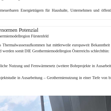
rneuerbaren Energieträgern für Haushalte, Unternehmen und öffentl
 enormen Potenzial
hermiemodellregion Fürstenfeld
s Thermalwasseraufkommen hat mittlerweile europaweit Bekanntheit e
nd werden somit DIE Geothermiemodellregion Österreichs schlechthin:
rbliche Nutzung und Fernwärmenetz
 (weitere Bohrprojekte in Ausarbeit
ojektstudie in Ausarbeitung – Geothermienutzung in einer Tiefe von bi