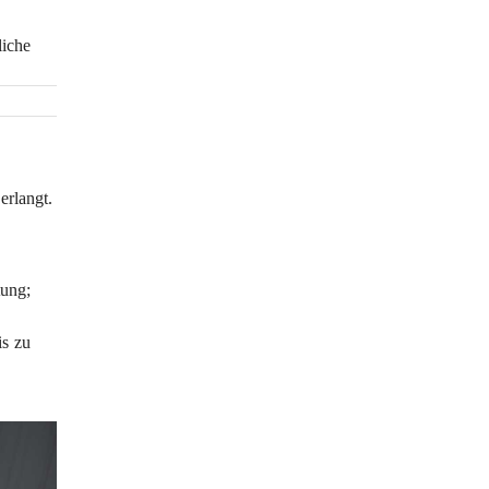
iche 
rlangt. 
ung; 
s zu 