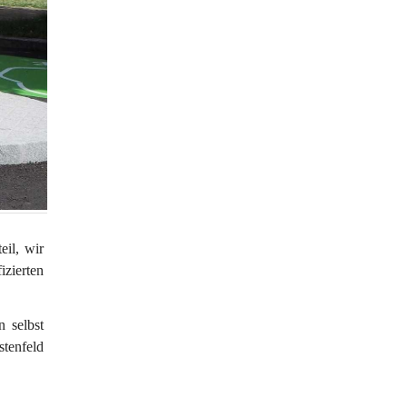
il, wir 
zierten 
n 
selbst 
stenfeld 