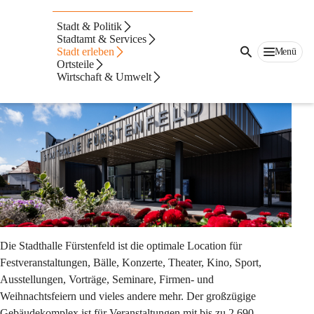
Auf dieser Seite
Stadt & Politik
Stadthalle Fürstenfeld
Stadtamt & Services
Stadt erleben
Menü
Ortsteile
Wirtschaft & Umwelt
Die Stadthalle Fürstenfeld ist die optimale Location für 
Festveranstaltungen, Bälle, Konzerte, Theater, Kino, Sport, 
Ausstellungen, Vorträge, Seminare, Firmen- und 
Weihnachtsfeiern und vieles andere mehr. Der großzügige 
Gebäudekomplex ist für Veranstaltungen mit bis zu 2.690 