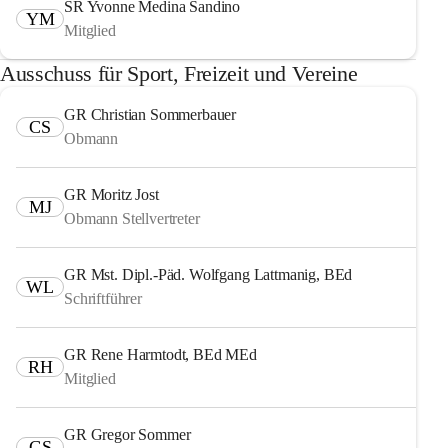
SR Yvonne Medina Sandino
YM
Mitglied
Ausschuss für Sport, Freizeit und Vereine
GR Christian Sommerbauer
CS
Obmann
GR Moritz Jost
MJ
Obmann Stellvertreter
GR Mst. Dipl.-Päd. Wolfgang Lattmanig, BEd
WL
Schriftführer
GR Rene Harmtodt, BEd MEd
RH
Mitglied
GR Gregor Sommer
GS