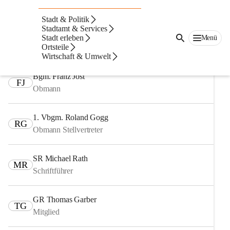
Auf dieser Seite
Stadt & Politik
Fachausschüsse
Stadtamt & Services
Stadt erleben
Menü
Ortsteile
Ausschuss für Finanzen, Recht und Wirtschaft
Wirtschaft & Umwelt
Bgm. Franz Jost
FJ
Obmann
1. Vbgm. Roland Gogg
RG
Obmann Stellvertreter
SR Michael Rath
MR
Schriftführer
GR Thomas Garber
TG
Mitglied