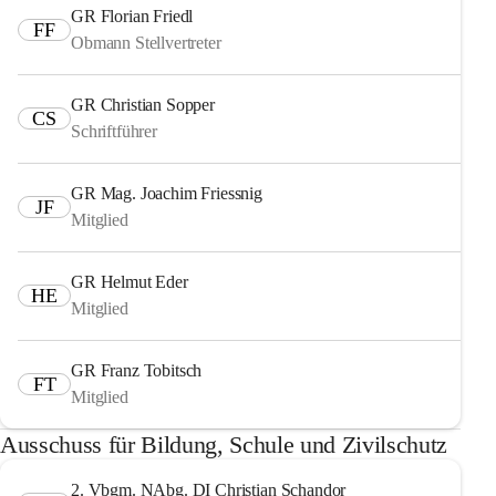
GR Florian Friedl
FF
Obmann Stellvertreter
GR Christian Sopper
CS
Schriftführer
GR Mag. Joachim Friessnig
JF
Mitglied
GR Helmut Eder
HE
Mitglied
GR Franz Tobitsch
FT
Mitglied
Ausschuss für Bildung, Schule und Zivilschutz
2. Vbgm. NAbg. DI Christian Schandor