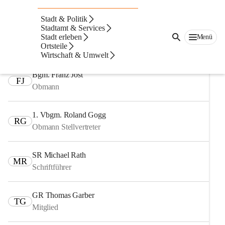
Auf dieser Seite
Stadt & Politik
Fachausschüsse
Stadtamt & Services
Stadt erleben
Menü
Ortsteile
Ausschuss für Finanzen, Recht und Wirtschaft
Wirtschaft & Umwelt
Bgm. Franz Jost
FJ
Obmann
1. Vbgm. Roland Gogg
RG
Obmann Stellvertreter
SR Michael Rath
MR
Schriftführer
GR Thomas Garber
TG
Mitglied