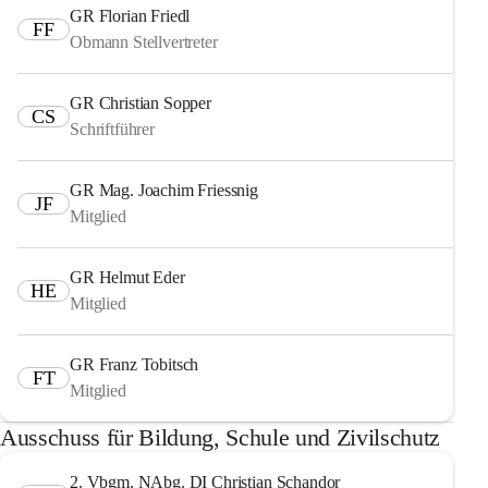
GR Florian Friedl
FF
Obmann Stellvertreter
GR Christian Sopper
CS
Schriftführer
GR Mag. Joachim Friessnig
JF
Mitglied
GR Helmut Eder
HE
Mitglied
GR Franz Tobitsch
FT
Mitglied
Ausschuss für Bildung, Schule und Zivilschutz
2. Vbgm. NAbg. DI Christian Schandor