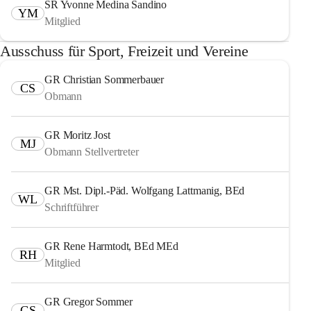
SR Yvonne Medina Sandino
YM
Mitglied
Ausschuss für Sport, Freizeit und Vereine
GR Christian Sommerbauer
CS
Obmann
GR Moritz Jost
MJ
Obmann Stellvertreter
GR Mst. Dipl.-Päd. Wolfgang Lattmanig, BEd
WL
Schriftführer
GR Rene Harmtodt, BEd MEd
RH
Mitglied
GR Gregor Sommer
GS