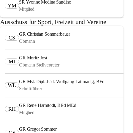
SR Yvonne Medina Sandino
YM
Mitglied
Ausschuss für Sport, Freizeit und Vereine
GR Christian Sommerbauer
CS
Obmann
GR Moritz Jost
MJ
Obmann Stellvertreter
GR Mst. Dipl.-Päd. Wolfgang Lattmanig, BEd
WL
Schriftführer
GR Rene Harmtodt, BEd MEd
RH
Mitglied
GR Gregor Sommer
GS