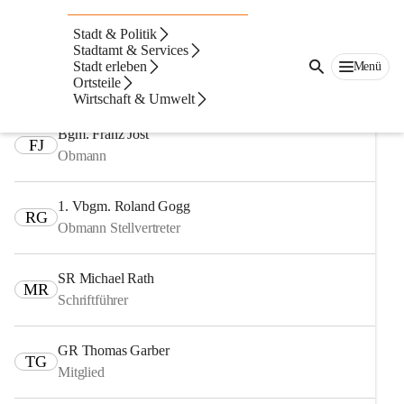
Auf dieser Seite
Stadt & Politik
Fachausschüsse
Stadtamt & Services
Stadt erleben
Menü
Ortsteile
Ausschuss für Finanzen, Recht und Wirtschaft
Wirtschaft & Umwelt
Bgm. Franz Jost
FJ
Obmann
1. Vbgm. Roland Gogg
RG
Obmann Stellvertreter
SR Michael Rath
MR
Schriftführer
GR Thomas Garber
TG
Mitglied