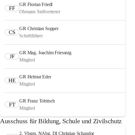
GR Florian Friedl
FF
Obmann Stellvertreter
GR Christian Sopper
CS
Schriftführer
GR Mag. Joachim Friessnig
JF
Mitglied
GR Helmut Eder
HE
Mitglied
GR Franz Tobitsch
FT
Mitglied
Ausschuss für Bildung, Schule und Zivilschutz
2. Vbgm. NAbg. DI Christian Schandor