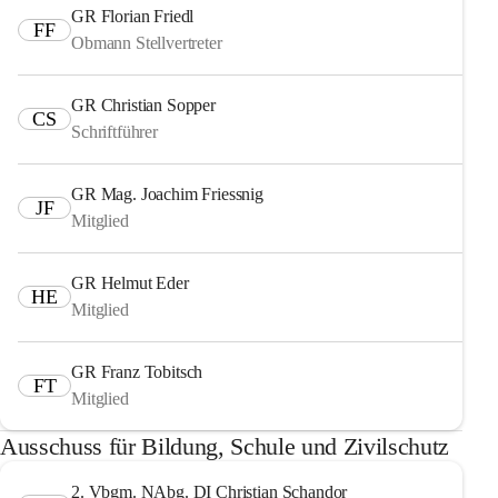
GR Florian Friedl
FF
Obmann Stellvertreter
GR Christian Sopper
CS
Schriftführer
GR Mag. Joachim Friessnig
JF
Mitglied
GR Helmut Eder
HE
Mitglied
GR Franz Tobitsch
FT
Mitglied
Ausschuss für Bildung, Schule und Zivilschutz
2. Vbgm. NAbg. DI Christian Schandor