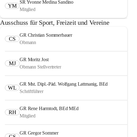
SR Yvonne Medina Sandino
YM
Mitglied
Ausschuss für Sport, Freizeit und Vereine
GR Christian Sommerbauer
CS
Obmann
GR Moritz Jost
MJ
Obmann Stellvertreter
GR Mst. Dipl.-Päd. Wolfgang Lattmanig, BEd
WL
Schriftführer
GR Rene Harmtodt, BEd MEd
RH
Mitglied
GR Gregor Sommer
GS