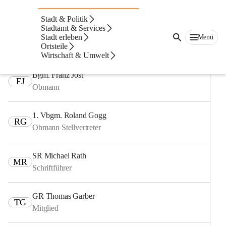
Auf dieser Seite
Stadt & Politik
Fachausschüsse
Stadtamt & Services
Stadt erleben
Menü
Ortsteile
Ausschuss für Finanzen, Recht und Wirtschaft
Wirtschaft & Umwelt
Bgm. Franz Jost
FJ
Obmann
1. Vbgm. Roland Gogg
RG
Obmann Stellvertreter
SR Michael Rath
MR
Schriftführer
GR Thomas Garber
TG
Mitglied