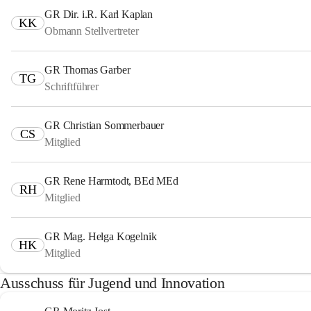
GR Dir. i.R. Karl Kaplan
KK
Obmann Stellvertreter
GR Thomas Garber
TG
Schriftführer
GR Christian Sommerbauer
CS
Mitglied
GR Rene Harmtodt, BEd MEd
RH
Mitglied
GR Mag. Helga Kogelnik
HK
Mitglied
Ausschuss für Jugend und Innovation