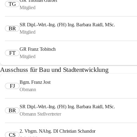
GR Thomas Garber
TG
Mitglied
SR Dipl.-Wirt.-Ing. (FH) Ing. Barbara Raidl, MSc.
BR
Mitglied
GR Franz Tobitsch
FT
Mitglied
Ausschuss für Bau und Stadtentwicklung
Bgm. Franz Jost
FJ
Obmann
SR Dipl.-Wirt.-Ing. (FH) Ing. Barbara Raidl, MSc.
BR
Obmann Stellvertreter
2. Vbgm. NAbg. DI Christian Schandor
CS