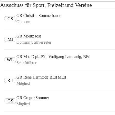
Ausschuss für Sport, Freizeit und Vereine
GR Christian Sommerbauer
CS
Obmann
GR Moritz Jost
MJ
Obmann Stellvertreter
GR Mst. Dipl.-Päd. Wolfgang Lattmanig, BEd
WL
Schriftführer
GR Rene Harmtodt, BEd MEd
RH
Mitglied
GR Gregor Sommer
GS
Mitglied