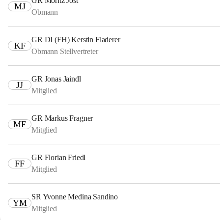
GR Moritz Jost
MJ
Obmann
GR DI (FH) Kerstin Fladerer
KF
Obmann Stellvertreter
GR Jonas Jaindl
JJ
Mitglied
GR Markus Fragner
MF
Mitglied
GR Florian Friedl
FF
Mitglied
SR Yvonne Medina Sandino
YM
Mitglied