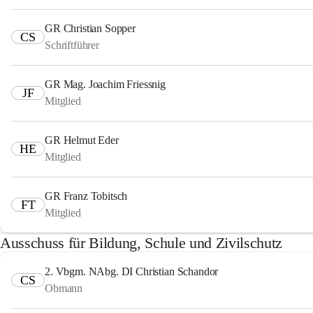
GR Christian Sopper
CS
Schriftführer
GR Mag. Joachim Friessnig
JF
Mitglied
GR Helmut Eder
HE
Mitglied
GR Franz Tobitsch
FT
Mitglied
Ausschuss für Bildung, Schule und Zivilschutz
2. Vbgm. NAbg. DI Christian Schandor
CS
Obmann