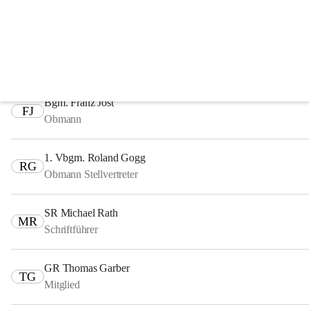
Fachausschüsse
Ausschuss für Finanzen, Recht und Wirtschaft
Bgm. Franz Jost
FJ
Obmann
1. Vbgm. Roland Gogg
RG
Obmann Stellvertreter
SR Michael Rath
MR
Schriftführer
GR Thomas Garber
TG
Mitglied