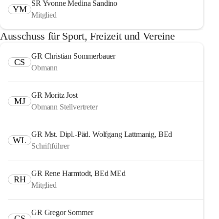
SR Yvonne Medina Sandino
YM
Mitglied
Ausschuss für Sport, Freizeit und Vereine
GR Christian Sommerbauer
CS
Obmann
GR Moritz Jost
MJ
Obmann Stellvertreter
GR Mst. Dipl.-Päd. Wolfgang Lattmanig, BEd
WL
Schriftführer
GR Rene Harmtodt, BEd MEd
RH
Mitglied
GR Gregor Sommer
GS