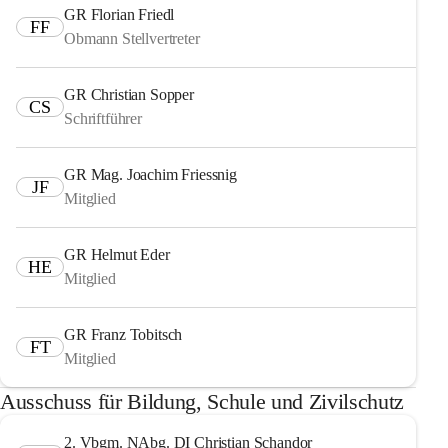
GR Florian Friedl
FF
Obmann Stellvertreter
GR Christian Sopper
CS
Schriftführer
GR Mag. Joachim Friessnig
JF
Mitglied
GR Helmut Eder
HE
Mitglied
GR Franz Tobitsch
FT
Mitglied
Ausschuss für Bildung, Schule und Zivilschutz
2. Vbgm. NAbg. DI Christian Schandor