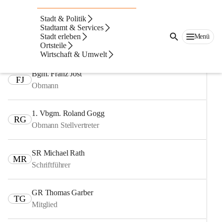
Auf dieser Seite
Stadt & Politik
Fachausschüsse
Stadtamt & Services
Stadt erleben
Menü
Ortsteile
Ausschuss für Finanzen, Recht und Wirtschaft
Wirtschaft & Umwelt
Bgm. Franz Jost
FJ
Obmann
1. Vbgm. Roland Gogg
RG
Obmann Stellvertreter
SR Michael Rath
MR
Schriftführer
GR Thomas Garber
TG
Mitglied