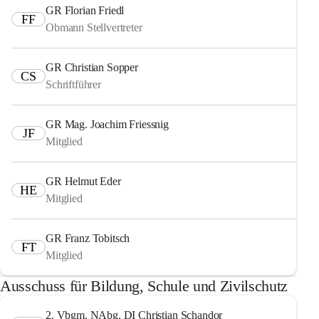
GR Florian Friedl
FF
Obmann Stellvertreter
GR Christian Sopper
CS
Schriftführer
GR Mag. Joachim Friessnig
JF
Mitglied
GR Helmut Eder
HE
Mitglied
GR Franz Tobitsch
FT
Mitglied
Ausschuss für Bildung, Schule und Zivilschutz
2. Vbgm. NAbg. DI Christian Schandor