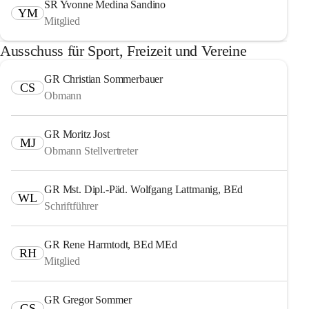
SR Yvonne Medina Sandino
YM
Mitglied
Ausschuss für Sport, Freizeit und Vereine
GR Christian Sommerbauer
CS
Obmann
GR Moritz Jost
MJ
Obmann Stellvertreter
GR Mst. Dipl.-Päd. Wolfgang Lattmanig, BEd
WL
Schriftführer
GR Rene Harmtodt, BEd MEd
RH
Mitglied
GR Gregor Sommer
GS