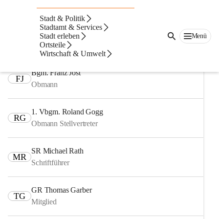
Auf dieser Seite
Stadt & Politik
Fachausschüsse
Stadtamt & Services
Stadt erleben
Menü
Ortsteile
Ausschuss für Finanzen, Recht und Wirtschaft
Wirtschaft & Umwelt
Bgm. Franz Jost
FJ
Obmann
1. Vbgm. Roland Gogg
RG
Obmann Stellvertreter
SR Michael Rath
MR
Schriftführer
GR Thomas Garber
TG
Mitglied